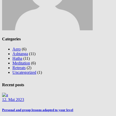
Categories
Aero
(6)
Ashtanga
(11)
Hatha
(11)
Meditation
(6)
Retreats
(2)
Uncategorized
(1)
Recent posts
12. Mai 2023
Personal and group lessons adapted to your level