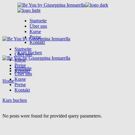
Skip
to
the
Startseite
content
Über uns
Kurse
Preise
Kontakt
Startseite
Kurs buchen
Über uns
Kurse
Preise
Startseite
Kontakt
Über uns
Kurse
Home
Preise
Kontakt
Kurs buchen
No posts were found for provided query parameters.